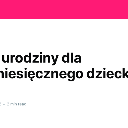
 urodziny dla
miesięcznego dziec
2
•
2 min read