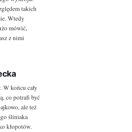
zględem takich
cie. Wtedy
dużo mówić,
asz z nimi
iecka
w. W końcu cały
ą, co potrafi być
ajkowo, ale też
ego śliniaka
lko kłopotów.