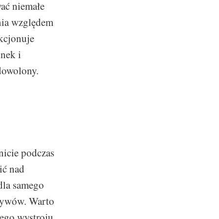
wać niemałe
nia względem
akcjonuje
nek i
dowolony.
nicie podczas
ić nad
 dla samego
otywów. Warto
ego wystroju.