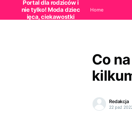
Portal dla rodziców i
nie tylko! Moda dziec
Home
ięca, ciekawostki
Co na
kilku
Redakcja
22 paź 202