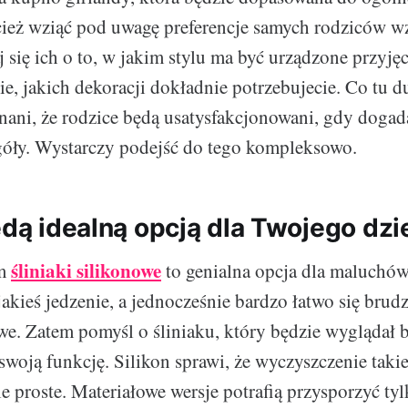
cież wziąć pod uwagę preferencje samych rodziców w
j się ich o to, w jakim stylu ma być urządzone przyję
cie, jakich dekoracji dokładnie potrzebujecie. Co tu 
nani, że rodzice będą usatysfakcjonowani, gdy dogad
góły. Wystarczy podejść do tego kompleksowo.
ędą idealną opcją dla Twojego dz
śliniaki silikonowe
em
to genialna opcja dla maluchó
akieś jedzenie, a jednocześnie bardzo łatwo się brudz
we. Zatem pomyśl o śliniaku, który będzie wyglądał b
swoją funkcję. Silikon sprawi, że wyczyszczenie taki
e proste. Materiałowe wersje potrafią przysporzyć ty