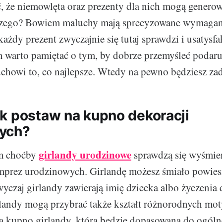
, że niemowlęta oraz prezenty dla nich mogą genero
czego? Bowiem maluchy mają sprecyzowane wymaga
ażdy prezent zwyczajnie się tutaj sprawdzi i usatysf
 warto pamiętać o tym, by dobrze przemyśleć podaru
chowi to, co najlepsze. Wtedy na pewno będziesz za
k postaw na kupno dekoracji
ych?
girlandy urodzinowe
m choćby
sprawdzą się wyśmie
mprez urodzinowych. Girlandę możesz śmiało powies
czaj girlandy zawierają imię dziecka albo życzenia
rlandy mogą przybrać także kształt różnorodnych m
a kupno girlandy, która będzie dopasowana do ogóln