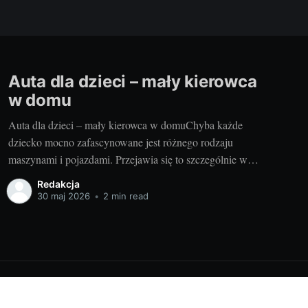
Auta dla dzieci – mały kierowca
w domu
Auta dla dzieci – mały kierowca w domuChyba każde
dziecko mocno zafascynowane jest różnego rodzaju
maszynami i pojazdami. Przejawia się to szczególnie w
okresie, gdy dzieci zaczynają samodzielnie poruszać się
Redakcja
po przestrzeni, zarówno na czworakach, jak i na dwóch
30 maj 2026
•
2 min read
nóżkach. Od wózków z laleczkami, po quady i traktorki -
jakiekolwiek auta
Powered by Ghost