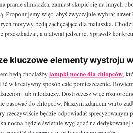
 na pranie śliniaczka, zamiast skupić się na innych o
ją. Proponujemy więc, abyś zwyczajnie wybrał nawet 
órych motywy będą zachęcające dla maluszka. Chodzi 
ie przeszkadzał, a ułatwiał jedzenie. Sprawdź konkret
cze kluczowe elementy wystroju 
lampki nocne dla chłopców
em będą chociażby
, kt
tlić w kreatywny sposób całe pomieszczenie. Bowie
dzieciom lub młodzieży. Dostrzeżesz więc różnorodn
cie pasować do chłopców. Naszym zdaniem warto za
óry rzeczywiście będzie odpowiadał sprecyzowanym p
a nocna będzie świetnie wyglądać na dedykowanej s
czy podejść do sprawy w indywidualny sposób.