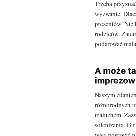
Trzeba przyznać
wyzwanie. Dla
prezentów. Nie k
rodziców. Zatem
podarować malu
A może ta
imprezow
Naszym zdanie
różnorodnych i
maluchem. Zazwy
solenizanta. Gi
więc postawić n