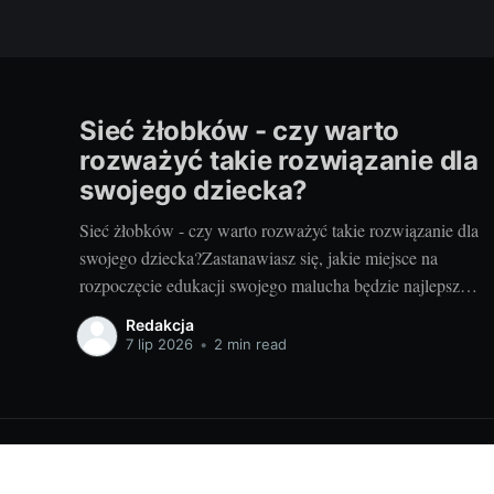
Sieć żłobków - czy warto
rozważyć takie rozwiązanie dla
swojego dziecka?
Sieć żłobków - czy warto rozważyć takie rozwiązanie dla
swojego dziecka?Zastanawiasz się, jakie miejsce na
rozpoczęcie edukacji swojego malucha będzie najlepsze?
Czy zdecydować się na małą, lokalną placówkę, czy
Redakcja
zainwestować w sieć żłobków? Taki dylemat to
7 lip 2026
•
2 min read
codzienność wielu rodziców. Skupmy się dzisiaj na tej
drugiej opcji, bo warto wiedzieć,
Portal dla rodziców i nie tylko! Moda dziecięca, ciekawostki
© 2