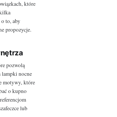
bowiązkach, które
kilka
o to, aby
ne propozycje.
wnętrza
óre pozwolą
m lampki nocne
e motywy, które
dbać o kupno
referencjom
zafeczce lub