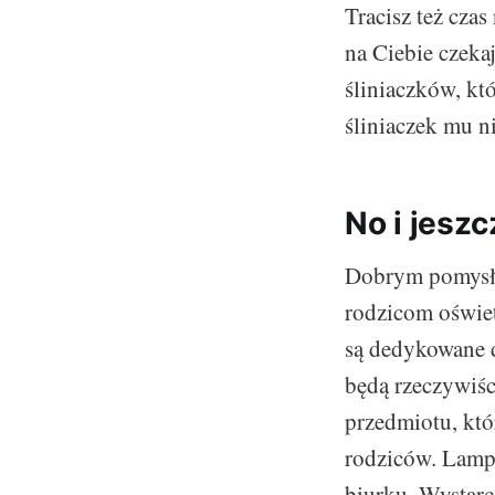
Tracisz też czas
na Ciebie czeka
śliniaczków, kt
śliniaczek mu n
No i jesz
Dobrym pomysł
rodzicom oświe
są dedykowane 
będą rzeczywiś
przedmiotu, kt
rodziców. Lampk
biurku. Wystar