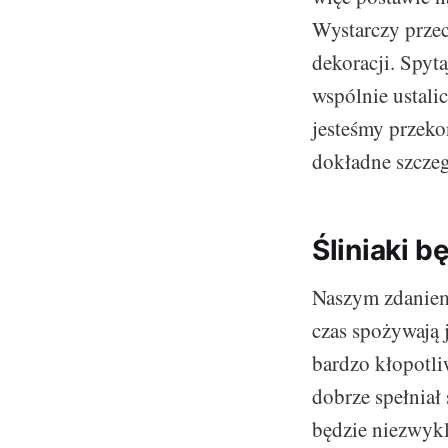
Wystarczy prze
dekoracji. Spyta
wspólnie ustali
jesteśmy przeko
dokładne szcze
Śliniaki b
Naszym zdani
czas spożywają j
bardzo kłopotli
dobrze spełniał 
będzie niezwykl