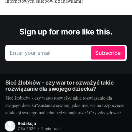
internetowych sklepów z zabawkami!
Sign up for more like this.
Enter your email
Subscribe
Sieć żłobków - czy warto rozważyć takie
rozwiązanie dla swojego dziecka?
Sieć żłobków - czy warto rozważyć takie rozwiązanie dla
swojego dziecka?Zastanawiasz się, jakie miejsce na rozpoczęcie
edukacji swojego malucha będzie najlepsze? Czy zdecydować
się na małą, lokalną placówkę, czy zainwestować w sieć
Redakcja
żłobków? Taki dylemat to codzienność wielu rodziców. Skupmy
7 lip 2026
•
2 min read