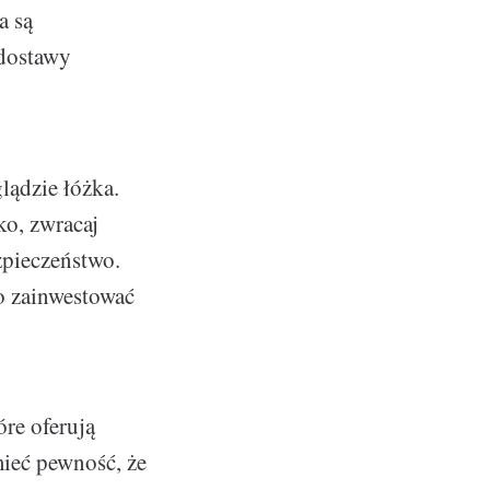
a są
 dostawy
glądzie łóżka.
ko, zwracaj
zpieczeństwo.
to zainwestować
óre oferują
mieć pewność, że