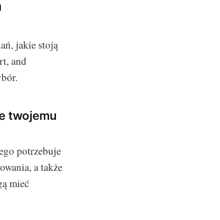
h
ń, jakie stoją
rt, and
ybór.
ne twojemu
ego potrzebuje
owania, a także
gą mieć