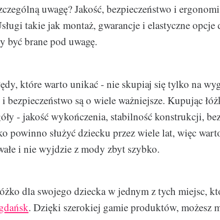
zczególną uwagę? Jakość, bezpieczeństwo i ergonomi
Usługi takie jak montaż, gwarancje i elastyczne opcje
y być brane pod uwagę.
łędy, które warto unikać - nie skupiaj się tylko na wy
i bezpieczeństwo są o wiele ważniejsze. Kupując łóż
óły - jakość wykończenia, stabilność konstrukcji, be
żko powinno służyć dziecku przez wiele lat, więc war
rwałe i nie wyjdzie z mody zbyt szybko.
łóżko dla swojego dziecka w jednym z tych miejsc, kt
 gdańsk
. Dzięki szerokiej gamie produktów, możesz 