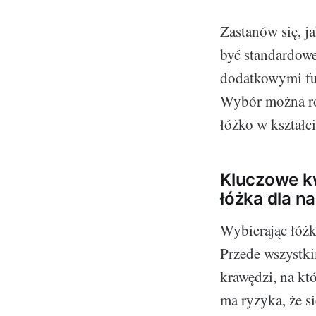
Zastanów się, j
być standardowe
dodatkowymi fun
Wybór można rów
łóżko w kształc
Kluczowe k
łóżka dla n
Wybierając łóżk
Przede wszystki
krawędzi, na któ
ma ryzyka, że si