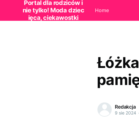
Portal dla rodziców i
nie tylko! Moda dziec
Home
ięca, ciekawostki
Łóżka
pamię
Redakcja
9 sie 2024