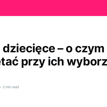
 dziecięce – o czym
tać przy ich wybor
•
2 min read