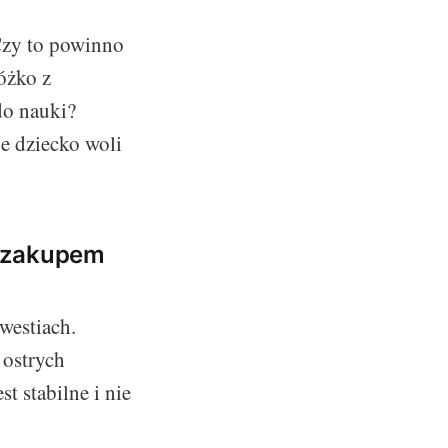
 Czy to powinno
óżko z
do nauki?
e dziecko woli
d zakupem
westiach.
 ostrych
t stabilne i nie