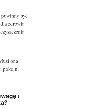
e powinny być
 dla zdrowia
 czyszczenia
 Musi ona
i pokoju.
uwagę i
ka?