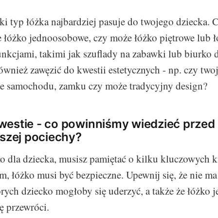
aki typ łóżka najbardziej pasuje do twojego dziecka.
 łóżko jednoosobowe, czy może łóżko piętrowe lub ł
kcjami, takimi jak szuflady na zabawki lub biurko 
nież zawęzić do kwestii estetycznych - np. czy twoj
ie samochodu, zamku czy może tradycyjny design?
westie - co powinniśmy wiedzieć prze
aszej pociechy?
o dla dziecka, musisz pamiętać o kilku kluczowych k
m, łóżko musi być bezpieczne. Upewnij się, że nie ma
rych dziecko mogłoby się uderzyć, a także że łóżko jes
ę przewróci.