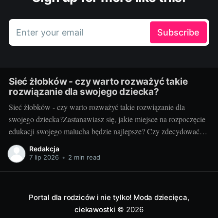
Enter your email
Subscribe
Sieć żłobków - czy warto rozważyć takie
rozwiązanie dla swojego dziecka?
Sieć żłobków - czy warto rozważyć takie rozwiązanie dla
swojego dziecka?Zastanawiasz się, jakie miejsce na rozpoczęcie
edukacji swojego malucha będzie najlepsze? Czy zdecydować
się na małą, lokalną placówkę, czy zainwestować w sieć
Redakcja
żłobków? Taki dylemat to codzienność wielu rodziców. Skupmy
7 lip 2026
•
2 min read
się dzisiaj na tej drugiej opcji, bo warto wiedzieć,
Portal dla rodziców i nie tylko! Moda dziecięca,
ciekawostki
© 2026