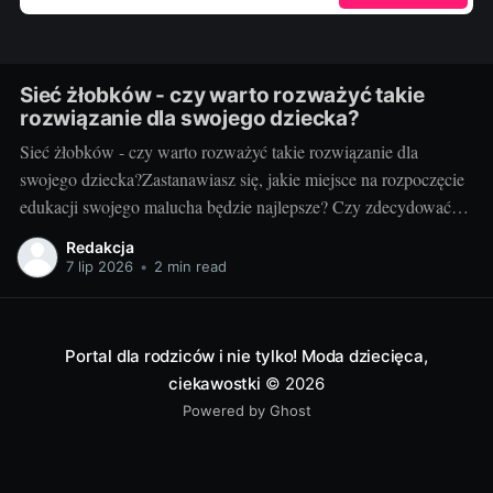
Sieć żłobków - czy warto rozważyć takie
rozwiązanie dla swojego dziecka?
Sieć żłobków - czy warto rozważyć takie rozwiązanie dla
swojego dziecka?Zastanawiasz się, jakie miejsce na rozpoczęcie
edukacji swojego malucha będzie najlepsze? Czy zdecydować
się na małą, lokalną placówkę, czy zainwestować w sieć
Redakcja
żłobków? Taki dylemat to codzienność wielu rodziców. Skupmy
7 lip 2026
•
2 min read
się dzisiaj na tej drugiej opcji, bo warto wiedzieć,
Portal dla rodziców i nie tylko! Moda dziecięca,
ciekawostki
© 2026
Powered by Ghost